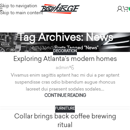
Skip to navigation
Skip to main content
Tag Archives: News
მთავარი
/
Posts Tagged "News"
DECORATION
Exploring Atlanta’s modern homes
admin
Vivamus enim sagittis aptent hac mi dui a per aptent
suspendisse cras odio bibendum augue rhoncus
laoreet dui praesent sodales sodales....
CONTINUE READING
FURNITURE
Collar brings back coffee brewing
ritual