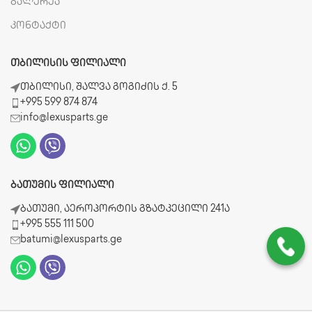
გალერეა
კონტაქტი
ᲗᲑᲘᲚᲘᲡᲘᲡ ᲤᲘᲚᲘᲐᲚᲘ
თბილისი, შალვა გოგიძის ქ. 5
+995 599 874 874
info@lexusparts.ge
ᲑᲐᲗᲣᲛᲘᲡ ᲤᲘᲚᲘᲐᲚᲘ
ბათუმი, აეროპორტის გზატკეცილი 241ა
+995 555 111 500
batumi@lexusparts.ge