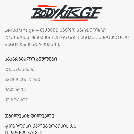
LexusParts.ge — თქვენი სანდო პარტნიორი
ლექსუსის ორიგინალი და ხარისხიანი შემცვლელი
ნაწილების შერჩევაში.
ᲡᲐᲡᲐᲠᲒᲔᲑᲚᲝ ᲑᲛᲣᲚᲔᲑᲘ
ჩვენ შესახებ
ავტონაწილები
გალერეა
კონტაქტი
ᲗᲑᲘᲚᲘᲡᲘᲡ ᲤᲘᲚᲘᲐᲚᲘ
თბილისი, შალვა გოგიძის ქ. 5
+995 599 874 874