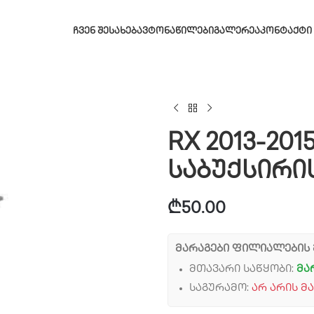
ᲩᲕᲔᲜ ᲨᲔᲡᲐᲮᲔᲑ
ᲐᲕᲢᲝᲜᲐᲬᲘᲚᲔᲑᲘ
ᲒᲐᲚᲔᲠᲔᲐ
ᲙᲝᲜᲢᲐᲥᲢᲘ
RX 2013-201
საბუქსირი
₾
50.00
მარაგები ფილიალების 
მთავარი საწყობი:
მა
საგურამო:
არ არის მ