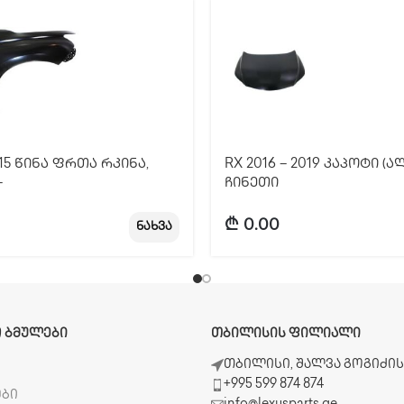
15 წინა ფრთა რკინა,
RX 2016 – 2019 კაპოტი (ა
–
ჩინეთი
₾
0.00
ნახვა
 ᲑᲛᲣᲚᲔᲑᲘ
ᲗᲑᲘᲚᲘᲡᲘᲡ ᲤᲘᲚᲘᲐᲚᲘ
ბ
თბილისი, შალვა გოგიძის 
+995 599 874 874
ები