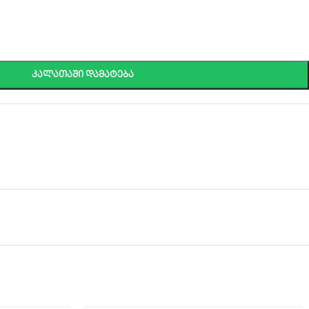
ᲙᲐᲚᲐᲗᲐᲨᲘ ᲓᲐᲛᲐᲢᲔᲑᲐ