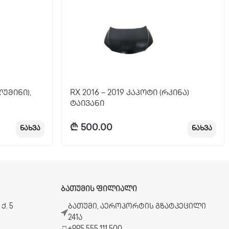
ლუმინი),
RX 2016 – 2019 კაპოტი (რკინა)
ტაივანი
₾
500.00
ნახვა
ნახვა
ᲑᲐᲗᲣᲛᲘᲡ ᲤᲘᲚᲘᲐᲚᲘ
ქ. 5
ბათუმი, აეროპორტის გზატკეცილი
241ა