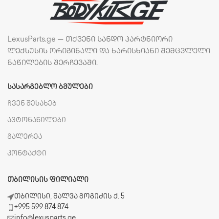
LexusParts.ge — თქვენი სანდო პარტნიორი
ლექსუსის ორიგინალი და ხარისხიანი შემცვლელი
ნაწილების შერჩევაში.
ᲡᲐᲡᲐᲠᲒᲔᲑᲚᲝ ᲑᲛᲣᲚᲔᲑᲘ
ჩვენ შესახებ
ავტონაწილები
გალერეა
კონტაქტი
ᲗᲑᲘᲚᲘᲡᲘᲡ ᲤᲘᲚᲘᲐᲚᲘ
თბილისი, შალვა გოგიძის ქ. 5
+995 599 874 874
info@lexusparts.ge