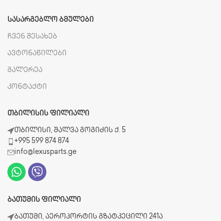
ᲡᲐᲡᲐᲠᲒᲔᲑᲚᲝ ᲑᲛᲣᲚᲔᲑᲘ
ჩვენ შესახებ
ავტონაწილები
გალერეა
კონტაქტი
ᲗᲑᲘᲚᲘᲡᲘᲡ ᲤᲘᲚᲘᲐᲚᲘ
თბილისი, შალვა გოგიძის ქ. 5
+995 599 874 874
info@lexusparts.ge
ᲑᲐᲗᲣᲛᲘᲡ ᲤᲘᲚᲘᲐᲚᲘ
ბათუმი, აეროპორტის გზატკეცილი 241ა