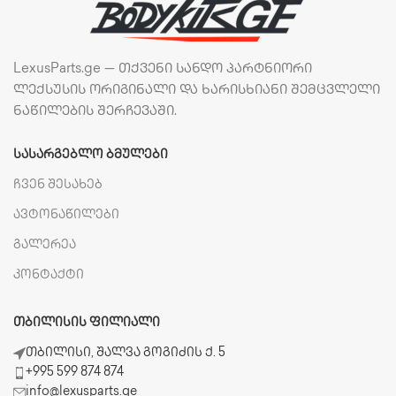
LexusParts.ge — თქვენი სანდო პარტნიორი
ლექსუსის ორიგინალი და ხარისხიანი შემცვლელი
ნაწილების შერჩევაში.
ᲡᲐᲡᲐᲠᲒᲔᲑᲚᲝ ᲑᲛᲣᲚᲔᲑᲘ
ჩვენ შესახებ
ავტონაწილები
გალერეა
კონტაქტი
ᲗᲑᲘᲚᲘᲡᲘᲡ ᲤᲘᲚᲘᲐᲚᲘ
თბილისი, შალვა გოგიძის ქ. 5
+995 599 874 874
info@lexusparts.ge