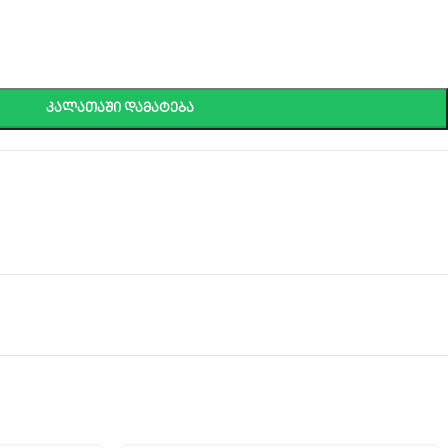
ᲙᲐᲚᲐᲗᲐᲨᲘ ᲓᲐᲛᲐᲢᲔᲑᲐ