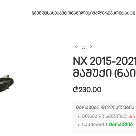
ᲩᲕᲔᲜ ᲨᲔᲡᲐᲮᲔᲑ
ᲐᲕᲢᲝᲜᲐᲬᲘᲚᲔᲑᲘ
ᲒᲐᲚᲔᲠᲔᲐ
ᲙᲝᲜᲢᲐᲥᲢᲘ
NX 2015-20
მაშუქი (ნაი
₾
230.00
მარაგები ფილიალების 
მთავარი საწყობი:
არ
საგურამო:
მარაგშია