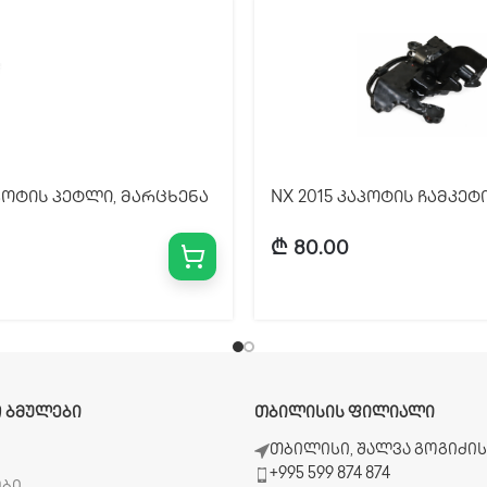
აპოტის პეტლი, მარცხენა
NX 2015 კაპოტის ჩამკეტი
₾
80.00
 ᲑᲛᲣᲚᲔᲑᲘ
ᲗᲑᲘᲚᲘᲡᲘᲡ ᲤᲘᲚᲘᲐᲚᲘ
ბ
თბილისი, შალვა გოგიძის 
+995 599 874 874