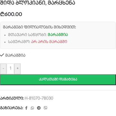
შიდა ბლოკიანი, მარცხენა
₾
600.00
მარაგები ფილიალების მიხედვით:
მთავარი საწყობი:
მარაგშია
საგურამო:
არ არის მარაგში
მარაგშია
-
+
ᲙᲐᲚᲐᲗᲐᲨᲘ ᲓᲐᲛᲐᲢᲔᲑᲐ
არტიკული:
H-81070-78030
გაზიარება: