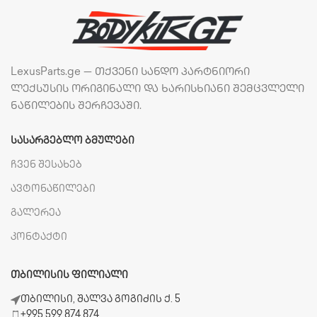
LexusParts.ge — თქვენი სანდო პარტნიორი
ლექსუსის ორიგინალი და ხარისხიანი შემცვლელი
ნაწილების შერჩევაში.
ᲡᲐᲡᲐᲠᲒᲔᲑᲚᲝ ᲑᲛᲣᲚᲔᲑᲘ
ჩვენ შესახებ
ავტონაწილები
გალერეა
კონტაქტი
ᲗᲑᲘᲚᲘᲡᲘᲡ ᲤᲘᲚᲘᲐᲚᲘ
თბილისი, შალვა გოგიძის ქ. 5
+995 599 874 874