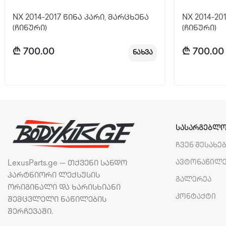
NX 2014-2017 წინა კარი, მარცხენა
NX 2014-20
(ჩინური)
(ჩინური)
₾
700.00
₾
700.00
ნახვა
ᲡᲐᲡᲐᲠᲒᲔᲑᲚᲝ
ჩვენ შესახე
ავტონაწილ
LexusParts.ge — თქვენი სანდო
პარტნიორი ლექსუსის
გალერეა
ორიგინალი და ხარისხიანი
კონტაქტი
შემცვლელი ნაწილების
შერჩევაში.