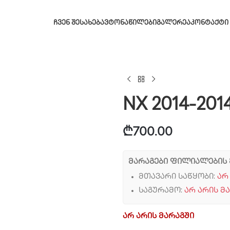
ᲩᲕᲔᲜ ᲨᲔᲡᲐᲮᲔᲑ
ᲐᲕᲢᲝᲜᲐᲬᲘᲚᲔᲑᲘ
ᲒᲐᲚᲔᲠᲔᲐ
ᲙᲝᲜᲢᲐᲥᲢᲘ
NX 2014-201
₾
700.00
მარაგები ფილიალების 
მთავარი საწყობი:
არ
საგურამო:
არ არის მ
არ არის მარაგში