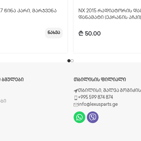
17 წინა კარი, მარჯვენა
NX 2015 რადიატორის დ
დანამატი (ეკრანის აჩკი)
ნახვა
₾
50.00
 ᲑᲛᲣᲚᲔᲑᲘ
ᲗᲑᲘᲚᲘᲡᲘᲡ ᲤᲘᲚᲘᲐᲚᲘ
ბ
თბილისი, შალვა გოგიძის 
+995 599 874 874
ები
info@lexusparts.ge