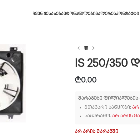
ᲩᲕᲔᲜ ᲨᲔᲡᲐᲮᲔᲑ
ᲐᲕᲢᲝᲜᲐᲬᲘᲚᲔᲑᲘ
ᲒᲐᲚᲔᲠᲔᲐ
ᲙᲝᲜᲢᲐᲥᲢᲘ
IS 250/350
₾
0.00
მარაგები ფილიალების 
მთავარი საწყობი:
არ
საგურამო:
არ არის მ
არ არის მარაგში