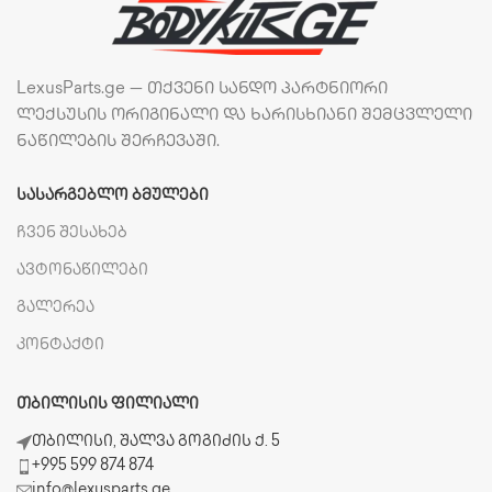
LexusParts.ge — თქვენი სანდო პარტნიორი
ლექსუსის ორიგინალი და ხარისხიანი შემცვლელი
ნაწილების შერჩევაში.
ᲡᲐᲡᲐᲠᲒᲔᲑᲚᲝ ᲑᲛᲣᲚᲔᲑᲘ
ჩვენ შესახებ
ავტონაწილები
გალერეა
კონტაქტი
ᲗᲑᲘᲚᲘᲡᲘᲡ ᲤᲘᲚᲘᲐᲚᲘ
თბილისი, შალვა გოგიძის ქ. 5
+995 599 874 874
info@lexusparts.ge