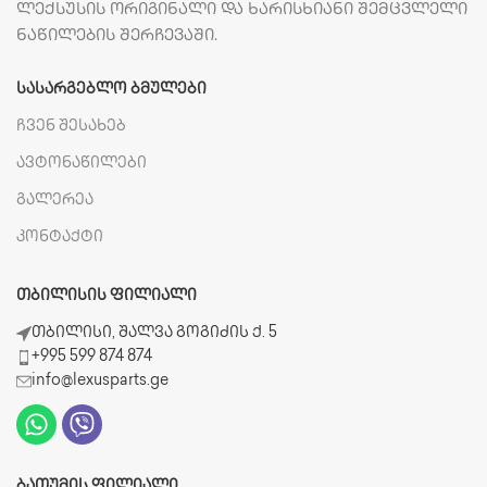
ლექსუსის ორიგინალი და ხარისხიანი შემცვლელი
ნაწილების შერჩევაში.
ᲡᲐᲡᲐᲠᲒᲔᲑᲚᲝ ᲑᲛᲣᲚᲔᲑᲘ
ჩვენ შესახებ
ავტონაწილები
გალერეა
კონტაქტი
ᲗᲑᲘᲚᲘᲡᲘᲡ ᲤᲘᲚᲘᲐᲚᲘ
თბილისი, შალვა გოგიძის ქ. 5
+995 599 874 874
info@lexusparts.ge
ᲑᲐᲗᲣᲛᲘᲡ ᲤᲘᲚᲘᲐᲚᲘ