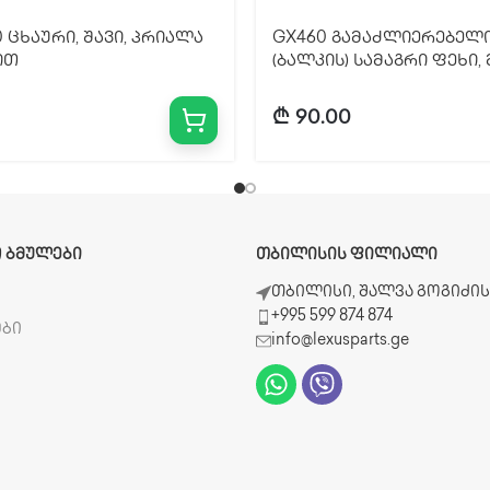
0 ცხაური, შავი, პრიალა
GX460 გამაძლიერებელ
ით
(ბალკის) სამაგრი ფეხი,
₾
90.00
 ᲑᲛᲣᲚᲔᲑᲘ
ᲗᲑᲘᲚᲘᲡᲘᲡ ᲤᲘᲚᲘᲐᲚᲘ
ბ
თბილისი, შალვა გოგიძის 
+995 599 874 874
ები
info@lexusparts.ge