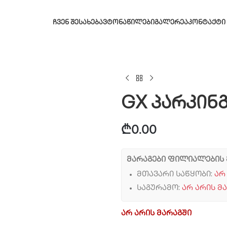
ᲩᲕᲔᲜ ᲨᲔᲡᲐᲮᲔᲑ
ᲐᲕᲢᲝᲜᲐᲬᲘᲚᲔᲑᲘ
ᲒᲐᲚᲔᲠᲔᲐ
ᲙᲝᲜᲢᲐᲥᲢᲘ
GX პარკინ
₾
0.00
მარაგები ფილიალების 
მთავარი საწყობი:
არ
საგურამო:
არ არის მ
არ არის მარაგში