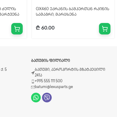
ი ძელის
GX460 ეკრანის ბამპერთან რკინის
 მარჯვენა
სამაგრი, მარცხენა
₾
60.00
ᲑᲐᲗᲣᲛᲘᲡ ᲤᲘᲚᲘᲐᲚᲘ
ქ. 5
ბათუმი, აეროპორტის გზატკეცილი
241ა
+995 555 111 500
batumi@lexusparts.ge