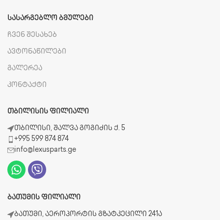
ᲡᲐᲡᲐᲠᲒᲔᲑᲚᲝ ᲑᲛᲣᲚᲔᲑᲘ
ჩვენ შესახებ
ავტონაწილები
გალერეა
კონტაქტი
ᲗᲑᲘᲚᲘᲡᲘᲡ ᲤᲘᲚᲘᲐᲚᲘ
თბილისი, შალვა გოგიძის ქ. 5
+995 599 874 874
info@lexusparts.ge
ᲑᲐᲗᲣᲛᲘᲡ ᲤᲘᲚᲘᲐᲚᲘ
ბათუმი, აეროპორტის გზატკეცილი 241ა