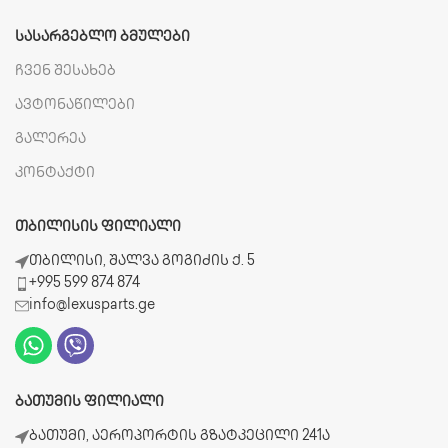
ᲡᲐᲡᲐᲠᲒᲔᲑᲚᲝ ᲑᲛᲣᲚᲔᲑᲘ
ჩვენ შესახებ
ავტონაწილები
გალერეა
კონტაქტი
ᲗᲑᲘᲚᲘᲡᲘᲡ ᲤᲘᲚᲘᲐᲚᲘ
თბილისი, შალვა გოგიძის ქ. 5
+995 599 874 874
info@lexusparts.ge
ᲑᲐᲗᲣᲛᲘᲡ ᲤᲘᲚᲘᲐᲚᲘ
ბათუმი, აეროპორტის გზატკეცილი 241ა