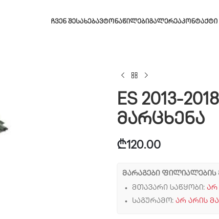
ᲩᲕᲔᲜ ᲨᲔᲡᲐᲮᲔᲑ
ᲐᲕᲢᲝᲜᲐᲬᲘᲚᲔᲑᲘ
ᲒᲐᲚᲔᲠᲔᲐ
ᲙᲝᲜᲢᲐᲥᲢᲘ
ES 2013-20
მარცხენა
₾
120.00
მარაგები ფილიალების 
მთავარი საწყობი:
არ
საგურამო:
არ არის მ